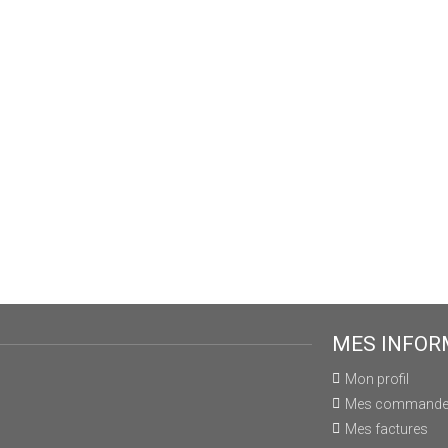
MES INFOR
Mon profil
Mes command
Mes factures