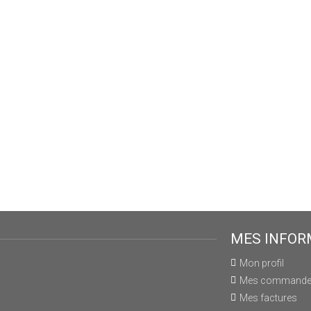
MES INFOR
Mon profil
Mes command
Mes factures