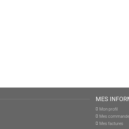
MES INFOR
Mon profil
Mes command
Mes factures