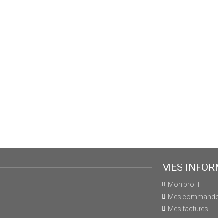
MES INFOR
Mon profil
Mes command
Mes factures