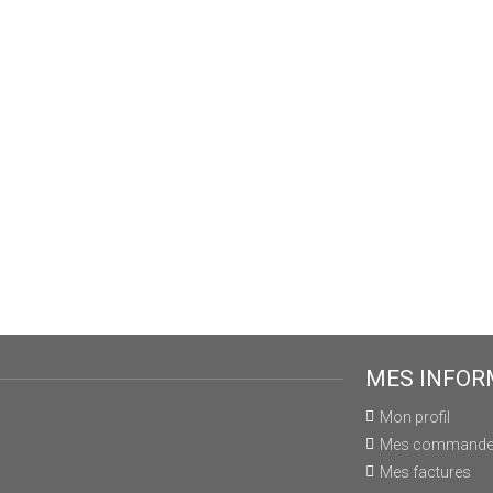
MES INFOR
Mon profil
Mes command
Mes factures