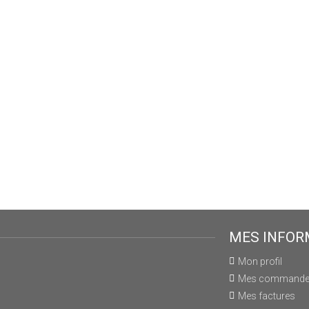
MES INFOR
Mon profil
Mes command
Mes factures