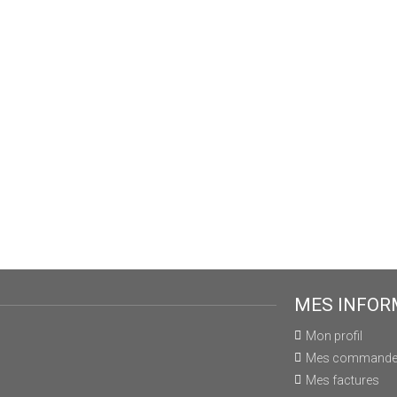
MES INFOR
Mon profil
Mes command
Mes factures