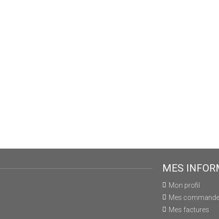
MES INFOR
Mon profil
Mes command
Mes factures