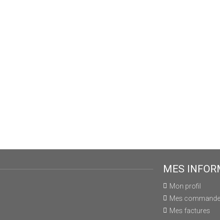
MES INFOR
Mon profil
Mes command
Mes factures