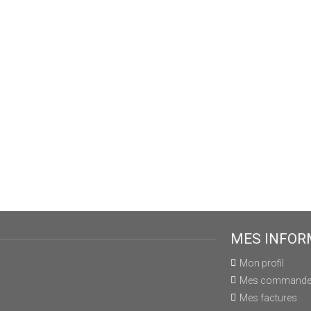
MES INFOR
Mon profil
Mes command
Mes factures