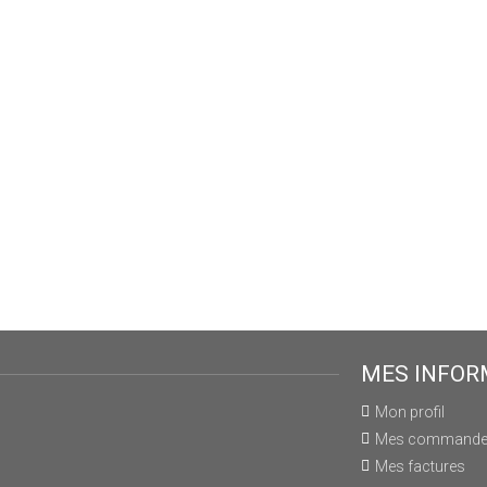
MES INFOR
Mon profil
Mes command
Mes factures