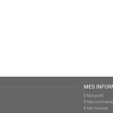
MES INFOR
Mon profil
Mes command
Mes factures