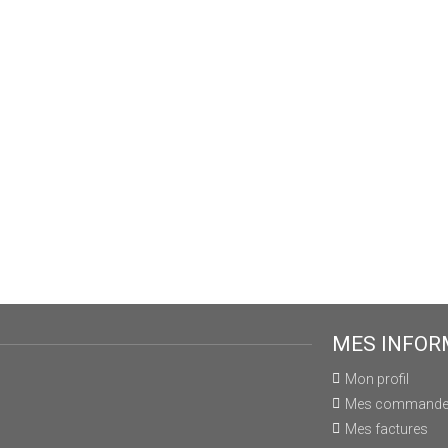
MES INFOR
Mon profil
Mes command
Mes factures