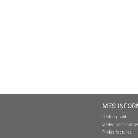
MES INFOR
Mon profil
Mes command
Mes factures