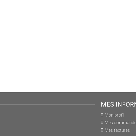
MES INFOR
Mon profil
Mes command
Mes factures