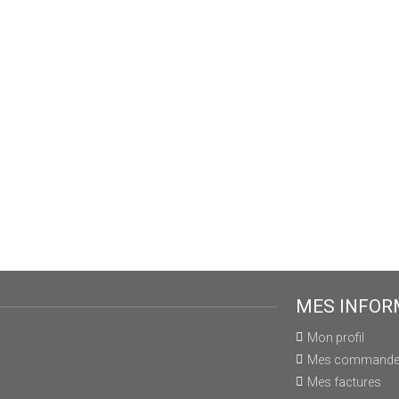
MES INFOR
Mon profil
Mes command
Mes factures