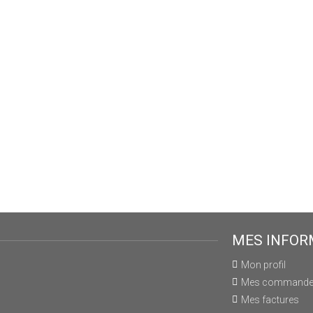
MES INFOR
Mon profil
Mes command
Mes factures