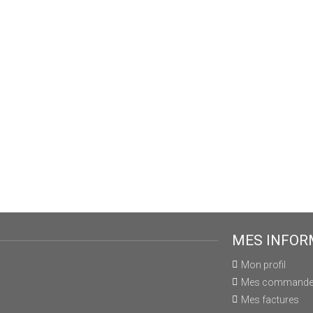
MES INFOR
Mon profil
Mes command
Mes factures