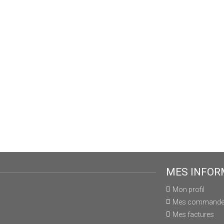
MES INFOR
Mon profil
Mes command
Mes factures