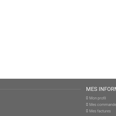
MES INFOR
Mon profil
Mes command
Mes factures