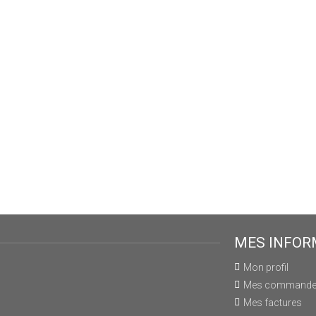
MES INFOR
Mon profil
Mes command
Mes factures