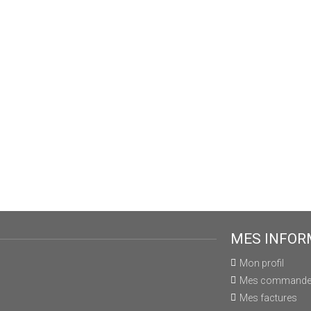
MES INFOR
Mon profil
Mes command
Mes factures