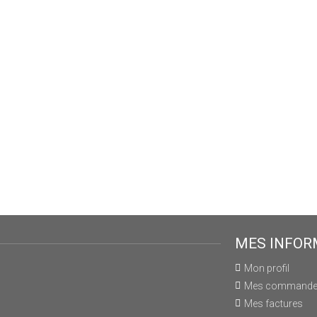
MES INFOR
Mon profil
Mes command
Mes factures