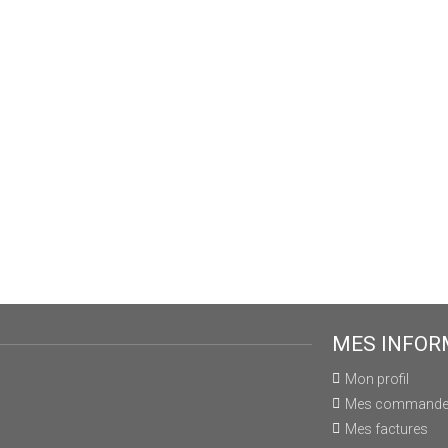
MES INFOR
Mon profil
Mes command
Mes factures