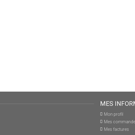
MES INFOR
Mon profil
Mes command
Mes factures