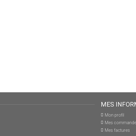
MES INFOR
Mon profil
Mes command
Mes factures