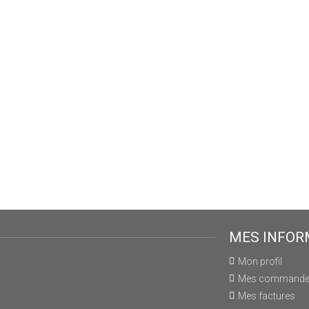
MES INFOR
Mon profil
Mes command
Mes factures