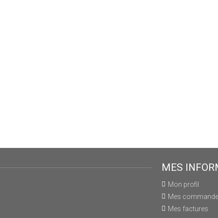
MES INFOR
Mon profil
Mes command
Mes factures