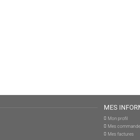
MES INFOR
Mon profil
Mes command
Mes factures